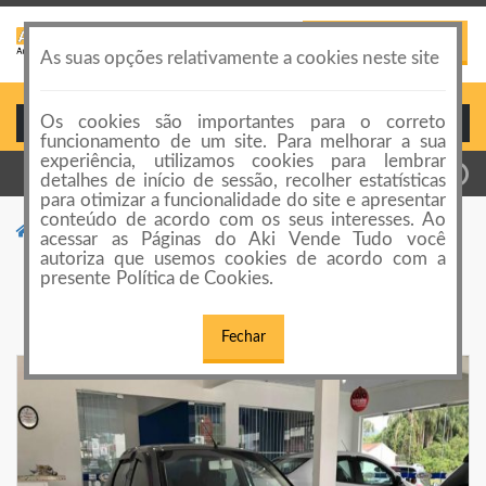
PUBLICAR ANÚNCIO
Toggle
As suas opções relativamente a cookies neste site
navigation
Os cookies são importantes para o correto
Login ou Cadastro
funcionamento de um site. Para melhorar a sua
experiência, utilizamos cookies para lembrar
detalhes de início de sessão, recolher estatísticas
para otimizar a funcionalidade do site e apresentar
conteúdo de acordo com os seus interesses. Ao
Carros
Fiat - Siena Fire Flex 2008/2009
acessar as Páginas do Aki Vende Tudo você
autoriza que usemos cookies de acordo com a
presente Política de Cookies.
Fiat - Siena Fire Flex 2008/2009
Fechar