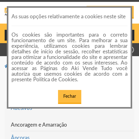
PUBLICAR ANÚNCIO
Toggle
As suas opções relativamente a cookies neste site
navigation
Os cookies são importantes para o correto
Login ou Cadastro
funcionamento de um site. Para melhorar a sua
experiência, utilizamos cookies para lembrar
detalhes de início de sessão, recolher estatísticas
para otimizar a funcionalidade do site e apresentar
conteúdo de acordo com os seus interesses. Ao
Categorias de anúncios
Acessórios de Náutica
acessar as Páginas do Aki Vende Tudo você
autoriza que usemos cookies de acordo com a
Acessórios de Náutica
presente Política de Cookies.
Fechar
Adesivos
Ancoragem e Amarração
Âncoras