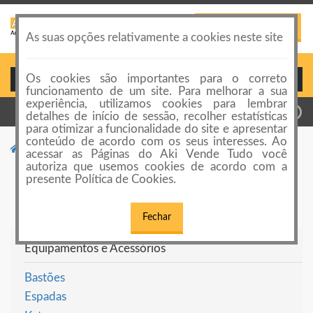
PUBLICAR ANÚNCIO
Toggle
As suas opções relativamente a cookies neste site
navigation
Os cookies são importantes para o correto
Login ou Cadastro
funcionamento de um site. Para melhorar a sua
experiência, utilizamos cookies para lembrar
detalhes de início de sessão, recolher estatísticas
para otimizar a funcionalidade do site e apresentar
conteúdo de acordo com os seus interesses. Ao
Categorias de anúncios
Artes Marciais e Boxe
acessar as Páginas do Aki Vende Tudo você
autoriza que usemos cookies de acordo com a
Artes Marciais e Boxe
presente Política de Cookies.
Fechar
Equipamentos e Acessórios
Bastões
Espadas