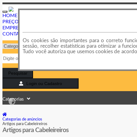
Toggle
HOME
navigation
PREÇOS E PLANOS
EMPRESAS E LOJAS
CONTATO
Os cookies são importantes para o correto funcio
sessão, recolher estatísticas para otimizar a fun
Tudo você autoriza que usemos cookies de acordo 
Pesquisar
Login ou Cadastro
Categorias
Categorias de anúncios
Artigos para Cabeleireiros
Artigos para Cabeleireiros