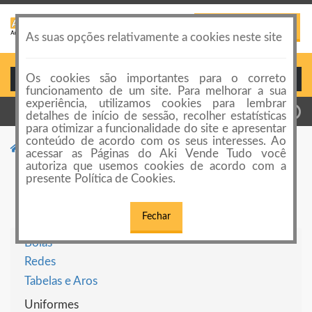
PUBLICAR ANÚNCIO
Toggle
As suas opções relativamente a cookies neste site
navigation
Os cookies são importantes para o correto
Login ou Cadastro
funcionamento de um site. Para melhorar a sua
experiência, utilizamos cookies para lembrar
detalhes de início de sessão, recolher estatísticas
para otimizar a funcionalidade do site e apresentar
conteúdo de acordo com os seus interesses. Ao
Categorias de anúncios
Basquete
acessar as Páginas do Aki Vende Tudo você
autoriza que usemos cookies de acordo com a
Basquete
presente Política de Cookies.
Fechar
Bolas
Redes
Tabelas e Aros
Uniformes