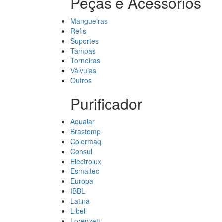
Peças e Acessórios
Mangueiras
Refis
Suportes
Tampas
Torneiras
Válvulas
Outros
Purificador
Aqualar
Brastemp
Colormaq
Consul
Electrolux
Esmaltec
Europa
IBBL
Latina
Libell
Lorenzetti