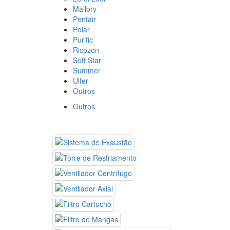
Mallory
Pentair
Polar
Purific
Ricozon
Soft Star
Summer
Ulfer
Outros
Outros