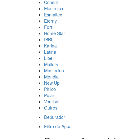
Consul
Electrolux
Esmaltec
Eterny
Fort
Home Star
IBBL
Karina
Latina
Libell
Mallory
Masterfrio
Mondial
New Up
Philco
Polar
Ventisol
Outros
Depurador
Filtro de Água