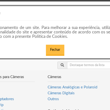
HOME
PREÇOS E PLANOS
EMPRESAS E
e
onamento de um site. Para melhorar a sua experiência, utili
cionalidade do site e apresentar conteúdo de acordo com os s
 com a presente Política de Cookies.
Fechar
s para Câmeras
Câmeras
Câmeras Analógicas e Polaroid
Câmeras Digitais
ptadores
Outros
rip