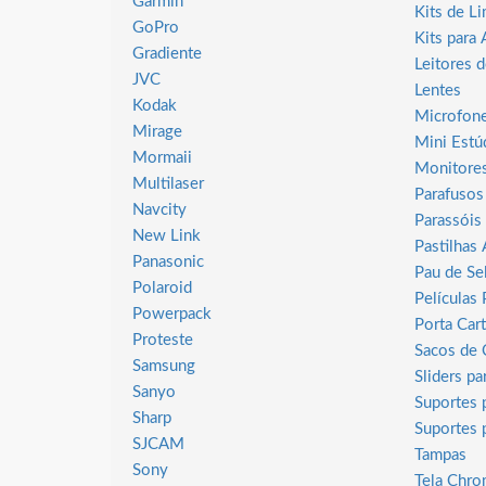
Garmin
Kits de L
GoPro
Kits para
Gradiente
Leitores 
JVC
Lentes
Kodak
Microfon
Mirage
Mini Estú
Mormaii
Monitore
Multilaser
Parafusos
Navcity
Parassóis
New Link
Pastilhas
Panasonic
Pau de Sel
Polaroid
Películas 
Powerpack
Porta Car
Proteste
Sacos de 
Samsung
Sliders p
Sanyo
Suportes 
Sharp
Suportes 
SJCAM
Tampas
Sony
Tela Chr