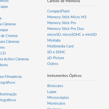
ticos
Cartões de Memória
Capas
CompactFlash
Memory Stick Micro M2
x
Memory Stick Pro
a Câmeras
Memory Stick Pro Duo
anque
microSD, microSDHC e miniSD
 de Cinema
Minilabs
para Câmeras
Multimedia Card
res
SD e SDHC
 LCD
xD-Picture
ra Action Câmeras
Outros
dores
s
Instrumentos Ópticos
ara Filmadoras
tográficos
Binóculos
Lupas
 Iluminação
Microscópios
tográficos
Monóculos