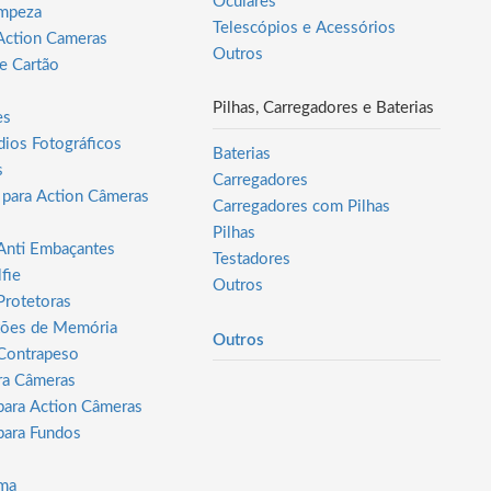
Oculares
impeza
Telescópios e Acessórios
 Action Cameras
Outros
de Cartão
Pilhas, Carregadores e Baterias
es
dios Fotográficos
Baterias
s
Carregadores
 para Action Câmeras
Carregadores com Pilhas
Pilhas
 Anti Embaçantes
Testadores
fie
Outros
Protetoras
tões de Memória
Outros
Contrapeso
ara Câmeras
para Action Câmeras
para Fundos
oma