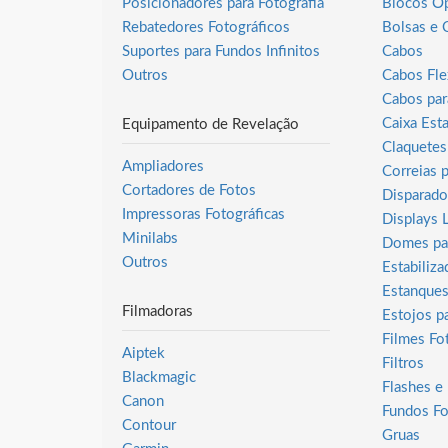
Posicionadores para Fotografia
Blocos Óp
Rebatedores Fotográficos
Bolsas e 
Suportes para Fundos Infinitos
Cabos
Outros
Cabos Fle
Cabos par
Caixa Est
Equipamento de Revelação
Claquetes
Ampliadores
Correias 
Cortadores de Fotos
Disparado
Impressoras Fotográficas
Displays
Minilabs
Domes pa
Outros
Estabiliza
Estanque
Filmadoras
Estojos p
Filmes Fo
Aiptek
Filtros
Blackmagic
Flashes e
Canon
Fundos Fo
Contour
Gruas