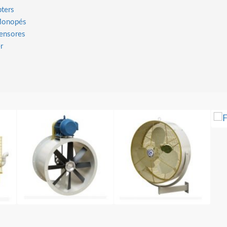
ters
 Monopés
ensores
r