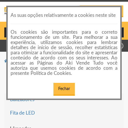
PUBLICAR ANÚNCIO
Toggle
As suas opções relativamente a cookies neste site
navigation
Os cookies são importantes para o correto
Login ou Cadastro
funcionamento de um site. Para melhorar a sua
experiência, utilizamos cookies para lembrar
detalhes de início de sessão, recolher estatísticas
para otimizar a funcionalidade do site e apresentar
conteúdo de acordo com os seus interesses. Ao
Categorias de anúncios
Iluminação Residencial
acessar as Páginas do Aki Vende Tudo você
autoriza que usemos cookies de acordo com a
Iluminação Residencial
presente Política de Cookies.
Fechar
Balizadores
Fita de LED