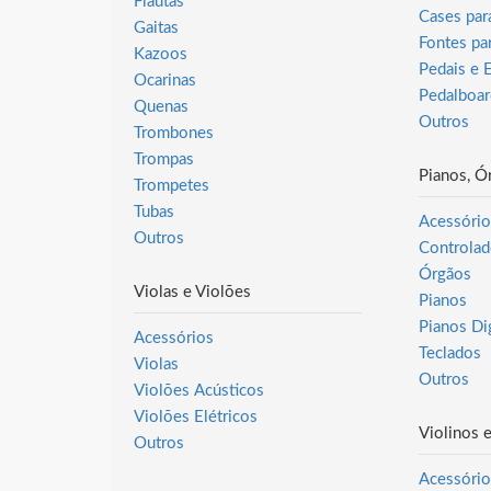
Flautas
Cases par
Gaitas
Fontes pa
Kazoos
Pedais e 
Ocarinas
Pedalboar
Quenas
Outros
Trombones
Trompas
Pianos, Ó
Trompetes
Tubas
Acessório
Outros
Controlad
Órgãos
Violas e Violões
Pianos
Pianos Dig
Acessórios
Teclados
Violas
Outros
Violões Acústicos
Violões Elétricos
Violinos 
Outros
Acessório