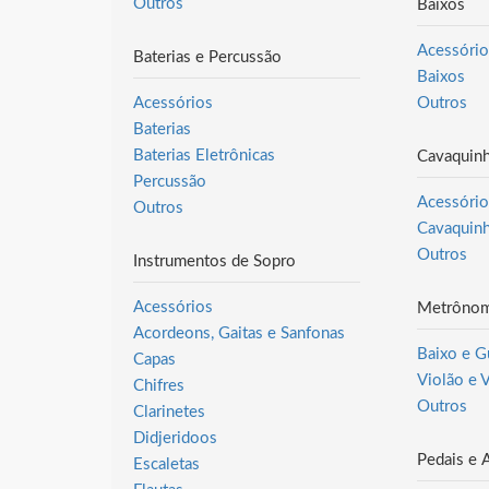
Outros
Baixos
Acessório
Baterias e Percussão
Baixos
Acessórios
Outros
Baterias
Baterias Eletrônicas
Cavaquin
Percussão
Acessório
Outros
Cavaquin
Outros
Instrumentos de Sopro
Acessórios
Metrônom
Acordeons, Gaitas e Sanfonas
Baixo e Gu
Capas
Violão e 
Chifres
Outros
Clarinetes
Didjeridoos
Pedais e 
Escaletas