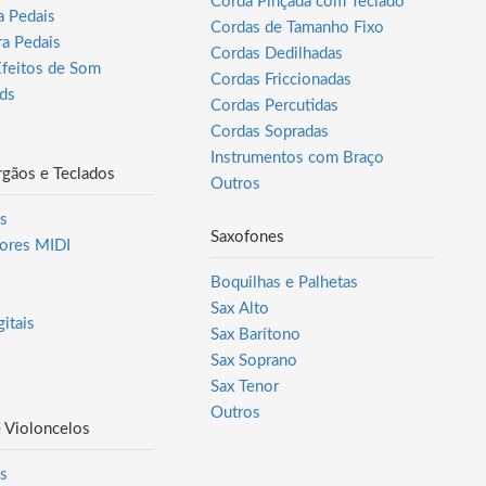
Corda Pinçada com Teclado
a Pedais
Cordas de Tamanho Fixo
ra Pedais
Cordas Dedilhadas
Efeitos de Som
Cordas Friccionadas
ds
Cordas Percutidas
Cordas Sopradas
Instrumentos com Braço
rgãos e Teclados
Outros
s
Saxofones
ores MIDI
Boquilhas e Palhetas
Sax Alto
itais
Sax Barítono
Sax Soprano
Sax Tenor
Outros
e Violoncelos
s