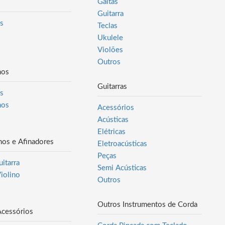
Gaitas
Guitarra
s
Teclas
Ukulele
Violões
Outros
hos
Guitarras
s
hos
Acessórios
Acústicas
Elétricas
os e Afinadores
Eletroacústicas
Peças
itarra
Semi Acústicas
Violino
Outros
Outros Instrumentos de Corda
Acessórios