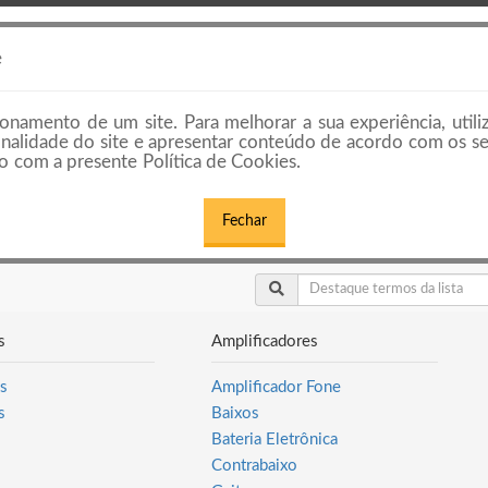
HOME
PREÇOS E PLANOS
EMPRESAS E
e
onamento de um site. Para melhorar a sua experiência, utili
cionalidade do site e apresentar conteúdo de acordo com os s
 com a presente Política de Cookies.
Fechar
s
Amplificadores
s
Amplificador Fone
s
Baixos
Bateria Eletrônica
Contrabaixo