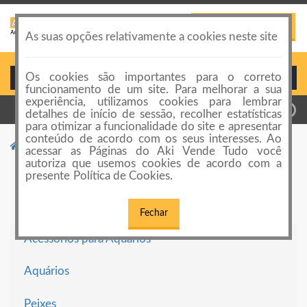
PUBLICAR ANÚNCIO
Toggle
As suas opções relativamente a cookies neste site
navigation
Os cookies são importantes para o correto
Login ou Cadastro
funcionamento de um site. Para melhorar a sua
experiência, utilizamos cookies para lembrar
detalhes de início de sessão, recolher estatísticas
para otimizar a funcionalidade do site e apresentar
conteúdo de acordo com os seus interesses. Ao
Categorias de anúncios
Peixes
acessar as Páginas do Aki Vende Tudo você
autoriza que usemos cookies de acordo com a
Peixes
presente Política de Cookies.
Fechar
Acessórios para Aquários
Aquários
Peixes