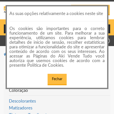
PUBLICAR ANÚNCIO
Toggle
As suas opções relativamente a cookies neste site
navigation
Os cookies são importantes para o correto
Login ou Cadastro
funcionamento de um site. Para melhorar a sua
experiência, utilizamos cookies para lembrar
detalhes de início de sessão, recolher estatísticas
para otimizar a funcionalidade do site e apresentar
conteúdo de acordo com os seus interesses. Ao
Categorias de anúncios
Produtos de Cabelo
acessar as Páginas do Aki Vende Tudo você
autoriza que usemos cookies de acordo com a
Produtos de Cabelo
presente Política de Cookies.
Fechar
Coloração
Descolorantes
Matizadores