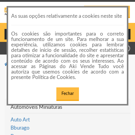
PUBLICAR ANÚNCIO
Toggle
As suas opções relativamente a cookies neste site
navigation
Os cookies são importantes para o correto
Login ou Cadastro
funcionamento de um site. Para melhorar a sua
experiência, utilizamos cookies para lembrar
detalhes de início de sessão, recolher estatísticas
para otimizar a funcionalidade do site e apresentar
conteúdo de acordo com os seus interesses. Ao
Categorias de anúncios
Veículos em Miniatura
acessar as Páginas do Aki Vende Tudo você
autoriza que usemos cookies de acordo com a
Veículos em Miniatura
presente Política de Cookies.
Fechar
Automóveis Miniaturas
Auto Art
Bburago