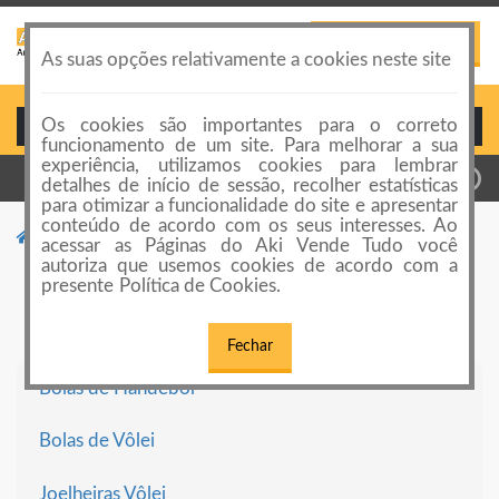
PUBLICAR ANÚNCIO
Toggle
As suas opções relativamente a cookies neste site
navigation
Os cookies são importantes para o correto
Login ou Cadastro
funcionamento de um site. Para melhorar a sua
experiência, utilizamos cookies para lembrar
detalhes de início de sessão, recolher estatísticas
para otimizar a funcionalidade do site e apresentar
conteúdo de acordo com os seus interesses. Ao
Categorias de anúncios
Vôlei e Handebol
acessar as Páginas do Aki Vende Tudo você
autoriza que usemos cookies de acordo com a
Vôlei e Handebol
presente Política de Cookies.
Fechar
Bolas de Handebol
Bolas de Vôlei
Joelheiras Vôlei