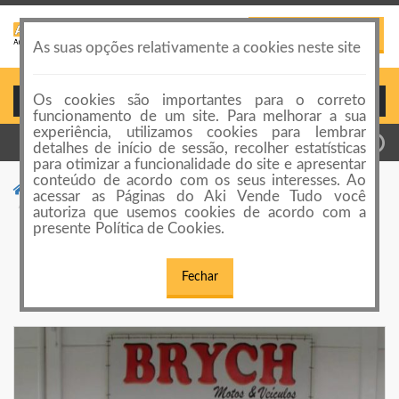
PUBLICAR ANÚNCIO
Toggle
As suas opções relativamente a cookies neste site
navigation
Os cookies são importantes para o correto
Login ou Cadastro
funcionamento de um site. Para melhorar a sua
experiência, utilizamos cookies para lembrar
detalhes de início de sessão, recolher estatísticas
para otimizar a funcionalidade do site e apresentar
conteúdo de acordo com os seus interesses. Ao
Motos
acessar as Páginas do Aki Vende Tudo você
Royal Enfield - Classic Battle Green C 500 Abs 2017/2017
autoriza que usemos cookies de acordo com a
presente Política de Cookies.
Royal Enfield - Classic Battle Green C 500
Abs 2017/2017
Fechar