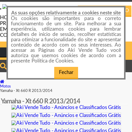
PUBLICAR ANÚNCIO
Toggle
As suas opções relativamente a cookies neste site
navigation
HOME
Os cookies são importantes para o correto
PREÇOS E PLANOS
funcionamento de um site. Para melhorar a sua
experiência, utilizamos cookies para lembrar
EMPRESAS E LOJAS
detalhes de início de sessão, recolher estatísticas
CONTATO
para otimizar a funcionalidade do site e apresentar
conteúdo de acordo com os seus interesses. Ao
acessar as Páginas do Aki Vende Tudo você
Login ou Cadastro
autoriza que usemos cookies de acordo com a
presente Política de Cookies.
Fechar
Motos
Yamaha - Xt 660 R 2013/2014
Yamaha - Xt 660 R 2013/2014