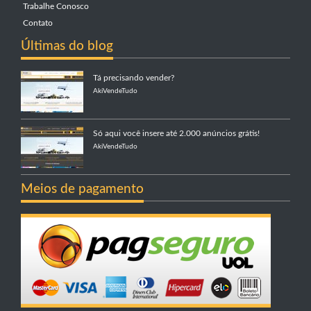
Trabalhe Conosco
Contato
Últimas do blog
Tá precisando vender?
AkiVendeTudo
Só aqui você insere até 2.000 anúncios grátis!
AkiVendeTudo
Meios de pagamento