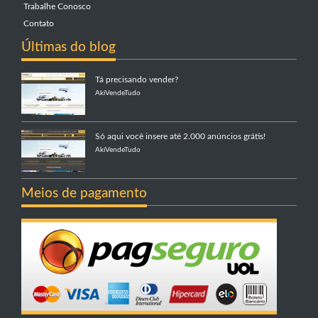
Trabalhe Conosco
Contato
Últimas do blog
Tá precisando vender?
AkiVendeTudo
Só aqui você insere até 2.000 anúncios grátis!
AkiVendeTudo
Meios de pagamento