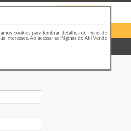
 LOJAS
CONTATO
PUBLICAR ANÚNCIO
Pesquisar
Login ou Cadastro
zamos cookies para lembrar detalhes de início de
eus interesses. Ao acessar as Páginas do Aki Vende