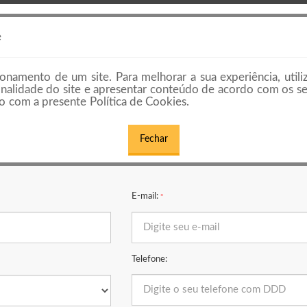
HOME
PREÇOS E PLANOS
EMPRESAS E
e
onamento de um site. Para melhorar a sua experiência, utili
cionalidade do site e apresentar conteúdo de acordo com os s
 com a presente Política de Cookies.
Fechar
TRABALHE CONOSCO
E-mail:
*
Telefone: