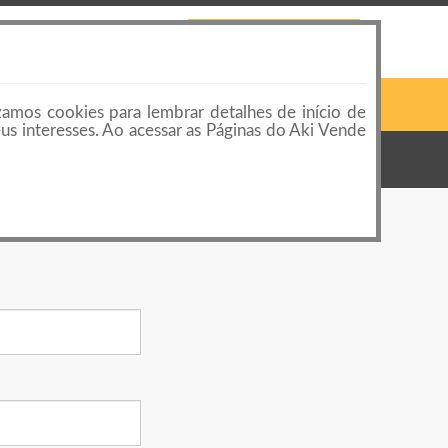
 LOJAS
CONTATO
PUBLICAR ANÚNCIO
Pesquisar
Login ou Cadastro
zamos cookies para lembrar detalhes de início de
eus interesses. Ao acessar as Páginas do Aki Vende