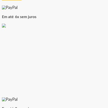
Simples Veículo
Smart Revenda
Spaic Informática
Ten Four Indústria e Serviços LTDA
Em até 6x sem juros
Vmotors/ WebMotors/Cockpit
W3Get
WBrasil Servidores
Web For You - Desenvolvimento Web
Welle Motors
WMB
WP8 Agência Digital (ClickGarage)
Zukerman Leilões
Integrador de leads de autos:
Followize
Leadhub/Grupo Carrera
LeadMob
Lidya
Localiza
Lydia
Softcar
Syonet
Willz