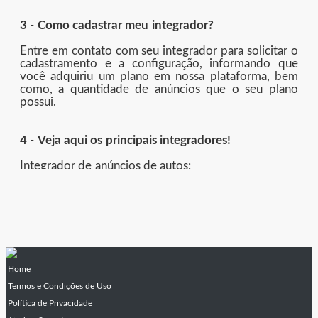
3
-
Como cadastrar meu integrador?
Entre em contato com seu integrador para solicitar o
cadastramento e a configuração, informando que
você adquiriu um plano em nossa plataforma, bem
como, a quantidade de anúncios que o seu plano
possui.
4
-
Veja aqui os principais integradores!
Integrador de anúncios de autos:
ALM Processamentos
Alpini Veículos
Altimus/ Windi
Auto Avaliar/ Correio Motors / Mega Dealer
Auto Certo/ Boulevard Shopping Car
Auto Conecta/ Vianet
Automarcas
Home
Axysweb Ltda
Termos e Condições de Uso
BMZ Motors
Política de Privacidade
BNDV