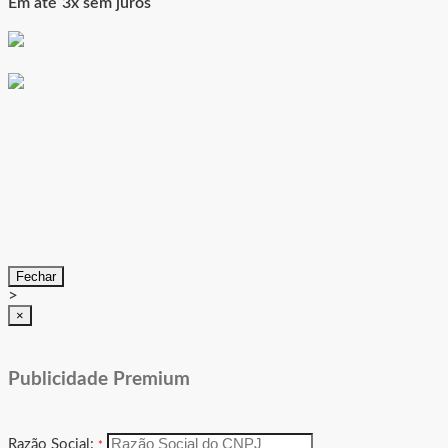
Em até 3x sem juros
Integrador de anúncios de imóveis:
1Clique
2Gigantes Tecnologia
636 Negócios Imobiliários
AGencia FCerutti
Agência PowerMídia
Agimovel
AlfamaWeb / Avendre
Allmatech Tecnologia da Informação Ltda
Alltar Website Imobiliário
Alohin Sistemas LTDA
Alterdata Tecnologia
Fechar
Anapro
>
Apprise Consuting
×
Aqui Soluções Imobiliárias
Arpo Bot
Astyna Design
AToda Sistemas
Publicidade Premium
Aurora Digital
Autoweb
Auxiliadora Predial
Razão Social:
Avendre
*