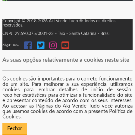
Integre Auto
Intertwine
It-Car
Lincar Automoveis
Copyright © 2018-2026 Aki Vende Tudo ® Todos os direitos
Loja Conectada
reservados.
MixD Internet/ Revenda App/ UsadosBR
CNPJ: 29.690.075/0001-23 - Taió - Santa Catarina - Brasil
Nacional VW / Nova M3
NB Oportune/ Clicou Motors
Siga-nos:
Negocie Carros RS
Olho de Gato
Orgulho de Ortolândia
As suas opções relativamente a cookies neste site
Pinauto Web
Plataformaweb
Plugzone
Publica Auto/ Adset
Os cookies são importantes para o correto funcionamento
Publidex Agência Digital
de um site. Para melhorar a sua experiência, utilizamos
RD Web
cookies para lembrar detalhes de início de sessão,
Repplica
recolher estatísticas para otimizar a funcionalidade do site
Revenda Mais
e apresentar conteúdo de acordo com os seus interesses.
RevendaPro
Ao acessar as Páginas do Aki Vende Tudo você autoriza
Reweb
que usemos cookies de acordo com a presente Política de
Seminovo Fácil
Cookies.
Seu Produto na Web
Siga.Net
Fechar
SigaSoft